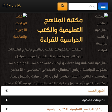
كتب PDF
مكتبة الكتب
مكتبة المناهج
المكتبات
التعليمية والكتب
يُقرأ حالياً
الدراسية للقراءة
الفهرس
المكتبة الإلكترونية لكتب ومناهج ونمازج امتحانات
وزارة التربية والتعليم في العالم العربي للمراحل
اضف كتاب
التعليمية المختلفة وملخصات و أبحاث مقسمة حسب الدولة و حسب
الصفوف الدراسية ( رياض الأطفال - الابتدائي الأساسي - الأعدادي
المتوسط - الثانوي ) فصل دراسي أول و ثاني ، قراءة وتحميل مجانًا
المكتبة الإلكترونيّة لتحميل و قراءة الكتب المصوّرة بنوعية PDF و تعمل
على الهواتف الذكية والاجهزة الكفيّة أونلاين.
أشهر الكتب
تصنيفات المكتبة
مكتبة المناهج التعليمية والكتب الدراسية