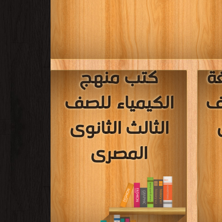
ة
كتب منهج
صف
الكيمياء للصف
الثالث الثانوى
المصرى