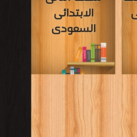
ى
الابتدائى
السعودى
اعيات
قراءة و تحميل كتب في كتب مادة لغتى للصف
ا
الثانى الابتدائى السعودى مجانا
[ 164 كتاب/كتب ]