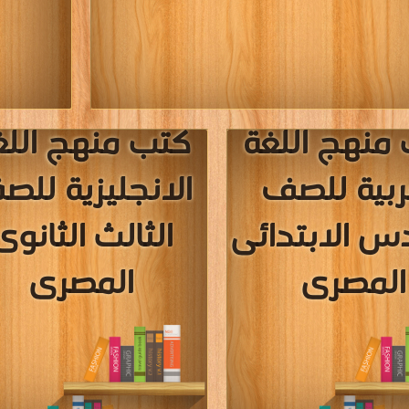
منهج اللغة
كتب منهج اللغ
ربية للصف
الانجليزية لل
س الابتدائى
الثالث الثانوى
المصرى
المصرى