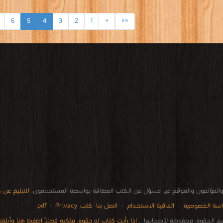
6
5
4
3
2
1
«
««
المؤلفون والموقع غير مسؤل عن الكتب المضافة بواسطة المستخدمون.
للتبليغ عن
سة الخصوصية
·
اتفاقية الاستخدام
·
اتصل بنا
كتب pdf
Privacy
·
ع الحقوق محفوظة لأصحابها ..
اذا رأيت كتاب له حقوق ملكيه فضلاً اضغط هنا وأبلغنا 