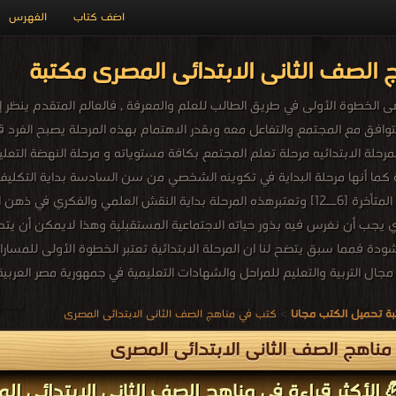
اضف كتاب
الفهرس
الصف الثانى الابتدائى المصرى مكتبة
 هى الخطوة الأولى في طريق الطالب للعلم والمعرفة , فالعالم المتقدم ينظر إ
توافق مع المجتمع والتفاعل معه وبقدر الاهتمام بهذه المرحلة يصبح الفرد 
مرحلة الابتدائيه مرحلة تعلم المجتمع بكافة مستوياته و مرحلة النهضة التعليمي
 كما أنها مرحلة البداية في تكوينه الشخصي من سن السادسة بداية التكليف 
الوسطى والطفولة المتأخرة [6ــ12] وتعتبرهذه المرحلة بداية النقش العلمي 
 يجب أن نغرس فيه بذور حياته الاجتماعية المستقبلية وهذا لايمكن أن يتح
نشودة فمما سبق يتضح لنا ان المرحلة الابتدائية تعتبر الخطوة الأولى للمسارا
 مجال التربية والتعليم للمراحل والشهادات التعليمية في جمهورية مصر العربي
ة تحميل الكتب مجانا
>
كتب في مناهج الصف الثانى الابتدائى المصرى
ناهج الصف الثانى الابتدائى المصرى
 الأكثر قراءة في مناهج الصف الثانى الابتدائى ال