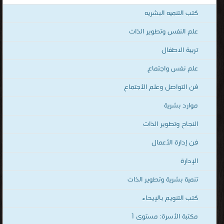
human development ، kutub ، المكتبة الإلكترونيّة لتحميل و قراءة
كتب التنميه البشريه
الكتب المصوّرة بنوعية PDF و تعمل على الهواتف الذكية والاجهزة
الكفيّة أونلاين.
علم النفس وتطوير الذات
تربية الاطفال
علم نفس واجتماع
فن التواصل وعلم الأجتماع
موارد بشرية
النجاح وتطوير الذات
فن إدارة الأعمال
الإدارة
تنمية بشرية وتطوير الذات
كتب التنويم بالإيحاء
مكتبة الأسرة: مستوى 1