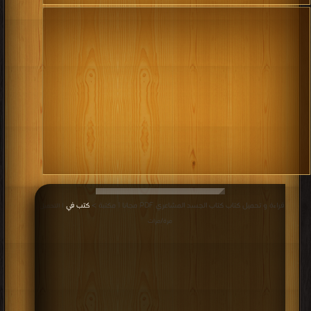
قراءة و تحميل كتاب كتاب الجسد المشاعري PDF مجانا | مكتبة >
كتب في
| التحميل :
مرة/مرات