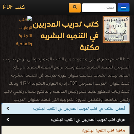
كتب PDF
مكتبة الكتب
كتب تدريب المدربين
المكتبات
في التنميه البشريه
يُقرأ حالياً
مكتبة
الفهرس
هذا القسم يحتوي علي مجموعه من الكتب المتميزه والتي تهتم بتدريب
اضف كتاب
المدربين للتنميه اليشريه تنظم وحدة برامج التنمية البشرية بالإدارة
العامة لرعاية الشباب بجامعة حلوان دورة تدريبية في التنمية البشرية
تحت عنوان: "تدريب المدربين TOT.. إدارة الموارد البشرية HRM" وذلك
تحت رعاية الدكتور ماجد نجم رئيس الجامعة والدكتور حسام رفاعي نائب
رئيس الجامعة. وتتضمن الدورة التدريبية التي تعقد بعنوان "تدريب
المدربين TOT مناقشة مجموعة من المحاور حول مفهوم ومميزات
أفضل الكتب في كتب تدريب المدربين في التنميه البشريه
العملية التدريبية، فلسفة التدريب، والفرق بين التدريب والتعليم، ومهارات
عرض كتب تدريب المدربين في التنميه البشريه
الاتصال الفعال، وتصميم وإعداد الحقيبة التدريبية، وكيفية إعداد المادة
مكتبة كتب التنمية البشرية
العلمية، أساليب التدريب، مهارات الألعاب التدريبية، فنون العرض واللقاء،