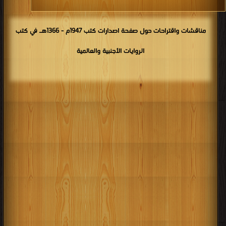
مناقشات واقتراحات حول صفحة اصدارات كتب 1947م - 1366هـ في كتب
الروايات الأجنبية والعالمية