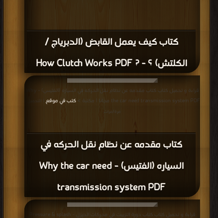
كتاب كيف يعمل القابض (الدبرياج /
الكلتش) ؟ - ? How Clutch Works PDF
قراءة و تحميل كتاب كتاب مقدمه عن نظام نقل الحركه في السياره (الفتيس) - Why
the car need transmission system PDF مجانا | مكتبة >
كتب في موقع
| التحميل :
مرة/مرات
كتاب مقدمه عن نظام نقل الحركه في
السياره (الفتيس) - Why the car need
transmission system PDF
قراءة و تحميل كتاب كتاب دورة التزييت في محركات الديزل - Pressure & splash