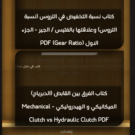
كتاب نسبة التخفيض في التروس (نسبة
التروس) وعلاقتها بالفتيس / الجير - الجزء
الاول (Gear Ratio) PDF
قراءة و تحميل كتاب كتاب الفرق بين القابض (الدبرياج) الميكانيكي و الهيدروليكي -
Mechanical Clutch vs Hydraulic Clutch PDF مجانا | مكتبة >
كتب في حمل مجانا
| التحميل : مرة/مرات
كتاب الفرق بين القابض (الدبرياج)
الميكانيكي و الهيدروليكي - Mechanical
Clutch vs Hydraulic Clutch PDF
إعلانات: