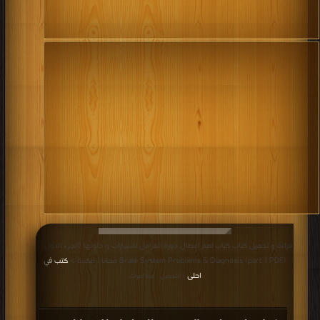
قراءة و تحميل كتاب كتاب اهم اعطال دورة الفرامل للسيارات و حلولها (الجزء الاول) -
(Brake System Problems & Diagnosis (part 1 PDF مجانا | مكتبة >
كتب في
احلى
| التحميل : مرة/مرات