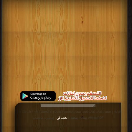
قراءة و تحميل كتاب كتاب كيف يعمل القابض (الدبرياج / الكلتش) ؟ - ? How Clutch
Works PDF مجانا | مكتبة >
كتب في
| التحميل : مرة/مرات