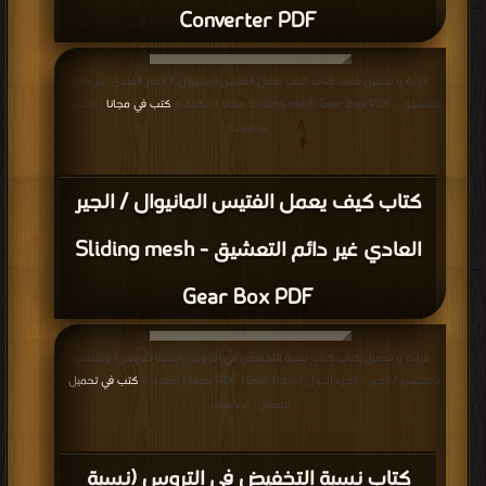
Converter PDF
قراءة و تحميل كتاب كتاب كيف يعمل الفتيس المانيوال / الجير العادي غير دائم
التعشيق - Sliding mesh Gear Box PDF مجانا | مكتبة >
كتب في مجانا
| التحميل :
مرة/مرات
كتاب كيف يعمل الفتيس المانيوال / الجير
العادي غير دائم التعشيق - Sliding mesh
Gear Box PDF
قراءة و تحميل كتاب كتاب نسبة التخفيض في التروس (نسبة التروس) وعلاقتها
بالفتيس / الجير - الجزء الاول (Gear Ratio) PDF مجانا | مكتبة >
كتب في تحميل
|
التحميل : مرة/مرات
كتاب نسبة التخفيض في التروس (نسبة