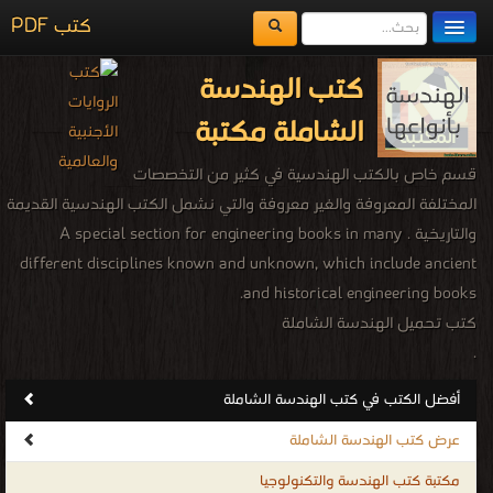
كتب PDF
مكتبة الكتب
كتب الهندسة
المكتبات
الشاملة مكتبة
يُقرأ حالياً
قسم خاص بالكتب الهندسية في كثير من التخصصات
الفهرس
المختلفة المعروفة والغير معروفة والتي نشمل الكتب الهندسية القديمة
والتاريخية . A special section for engineering books in many
اضف كتاب
different disciplines known and unknown, which include ancient
and historical engineering books.
كتب تحميل الهندسة الشاملة
.
أفضل الكتب في كتب الهندسة الشاملة
عرض كتب الهندسة الشاملة
مكتبة كتب الهندسة والتكنولوجيا