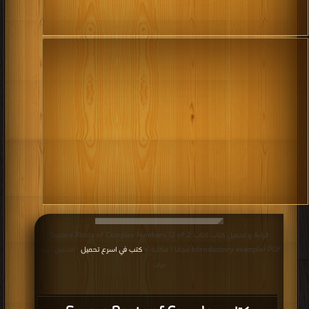
قراءة و تحميل كتاب كتاب Square Roots of Complex Numbers (2 of 2:
Introductory example) PDF مجانا | مكتبة >
كتب في اسرع تحميل
| التحميل : مرة/
مرات