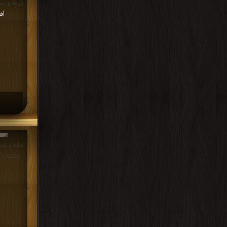
قراءة و تحميل كت
أف
مكتبة >