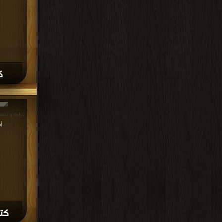
ك
>
أ
كتا