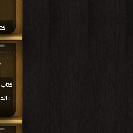
كتا
قراءة و تحمي
التنظيمي لنادي ال
ك
كتاب 
: ال