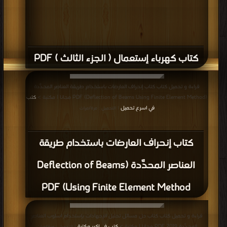
كتاب كهرباء إستعمال ( الجزء الثالث ) PDF
قراءة و تحميل كتاب كتاب إنحراف العارضات باستخدام طريقة العناصر المحدَّدة
(Deflection of Beams Using Finite Element Method) PDF مجانا | مكتبة >
كتب
في اسرع تحميل
| التحميل : مرة/مرات
كتاب إنحراف العارضات باستخدام طريقة
العناصر المحدَّدة (Deflection of Beams
Using Finite Element Method) PDF
قراءة و تحميل كتاب كتاب حل مسائل تحليل الإجهادات بإستخدام اسلوب العناصر
المحدَّدة 2019 PDF مجانا | مكتبة >
كتب في اكبر مكتبة