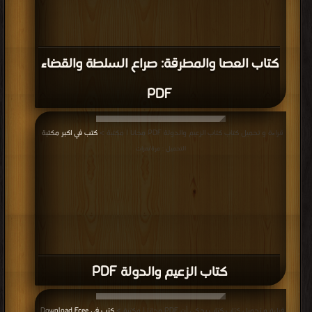
مناقشات واقتراحات حول صفحة كتب السياسه والقانون
السياسه والقانون
,
كتب في تحميل السياسه والقانون
,
كتب في السياسه
والقانون مجانا
,
كتب في اكبر موقع السياسه والقانون
جميع الحقوق محفوظة لدى دور النشر والمؤلفون والموقع غير مسؤل عن
الكتب المضافة بواسطة المستخدمون.
للتبليغ عن كتاب محمي بحقوق
طبع فضلا اتصل بنا
مكتبة الكتب
منصة المكتبة
سياسة الخصوصية
·
اتفاقية الاستخدام
·
اتصل بنا
كتب pdf
Privacy
·