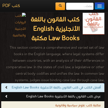
كتب PDF
مكتبة الكتب
كتب القانون باللغة
المكتبات
الأنجليزية English
يُقرأ حالياً
Law Books مكتبة
الفهرس
This section contains a comprehensive and varied set of law
books in the English language, where legal systems differ
اضف كتاب
between countries, with an analysis of their differences in
comparative law. In the states of civil law, a legislative or other
central body codifies and unifies the law. In common law
systems, judges issue binding case law through case law,
although sometimes the law of case law may be overturned by a
أفضل الكتب في كتب القانون باللغة الأنجليزية English Law Books
Supreme Court or a legislative body. Historically, religious law
عرض كتب القانون باللغة الأنجليزية English Law Books
has affected secular matters and is still used in some religious
مكتبة كتب علوم سياسية وقانونية
societies. Sharia based on Islamic principles is .used as a basic