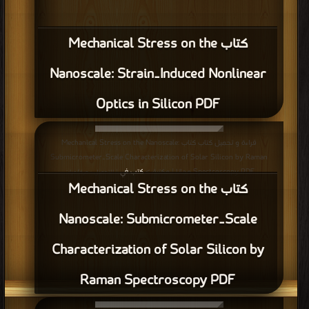
كتاب Mechanical Stress on the
Nanoscale: Strain‐Induced Nonlinear
Optics in Silicon PDF
قراءة و تحميل كتاب كتاب Mechanical Stress on the Nanoscale:
Submicrometer‐Scale Characterization of Solar Silicon by Raman
Spectroscopy PDF مجانا | مكتبة >
كتب في
| التحميل : مرة/مرات
كتاب Mechanical Stress on the
Nanoscale: Submicrometer‐Scale
Characterization of Solar Silicon by
Raman Spectroscopy PDF