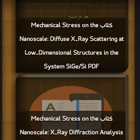
قراءة و تحميل كتاب كتاب Mechanical Stress on the Nanoscale: Diffuse X‐Ray
Scattering at Low‐Dimensional Structures in the System SiGe/Si PDF مجانا
| مكتبة >
كتب في تحميل
| التحميل : مرة/مرات
كتاب Mechanical Stress on the
Nanoscale: Diffuse X‐Ray Scattering at
Low‐Dimensional Structures in the
System SiGe/Si PDF
كتاب Mechanical Stress on the
Nanoscale: X‐Ray Diffraction Analysis