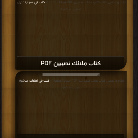
كتاب حظك اليوم PDF
قراءة و تحميل كتاب كتاب ماجدولين - المنفلوطي PDF مجانا | مكتبة >
كتب في
Free Download
| التحميل : مرة/مرات
كتاب ماجدولين - المنفلوطي PDF