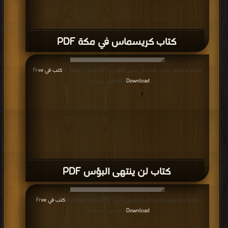
كتاب وا إسلاماه (ط مصر) PDF
إعلانات: