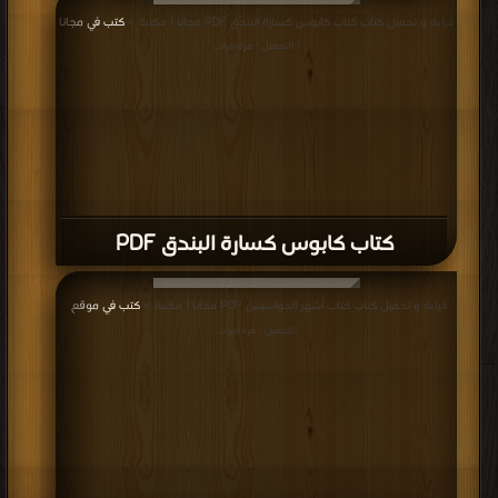
مناقشات واقتراحات حول صفحة كتب روايات فانتازيا عربية و عالمية
روايات فانتازيا عربية و عالمية
,
كتب في تحميل روايات فانتازيا عربية و عالمية
,
كتب في روايات فانتازيا عربية و عالمية مجانا
,
كتب في اكبر موقع روايات فانتازيا
عربية و عالمية
جميع الحقوق محفوظة لدى دور النشر والمؤلفون والموقع غير مسؤل عن
الكتب المضافة بواسطة المستخدمون.
للتبليغ عن كتاب محمي بحقوق
طبع فضلا اتصل بنا
مكتبة الكتب
منصة المكتبة
سياسة الخصوصية
·
اتفاقية الاستخدام
·
اتصل بنا
كتب pdf
Privacy
·