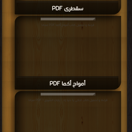
كتاب فى انتظار التترات PDF
قراءة و تحميل كتاب كتاب قارة زينهم المفقودة PDF مجانا | مكتبة >
كتب في Free
Download
| التحميل : مرة/مرات
كتاب قارة زينهم المفقودة PDF