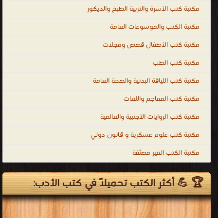
كتب الشعر والمسرح
قراءة و تحميل كتب في كتب النثر العربى مجانا
[ 1067 كتاب/كتب ]