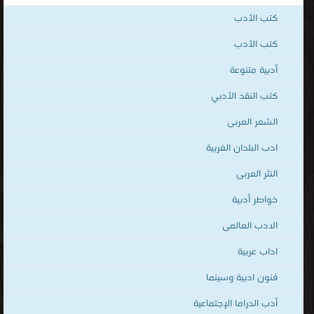
كتب الادب المقارن
قراءة و تحميل كتب في كتب الادب العالمى المترجم مجانا
[ 243 كتاب/كتب ]